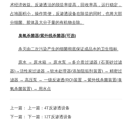
术经济效益。反渗透法的
脱盐率
提高，
回收率
高，运行稳定，
占地面积小，操作简便，反渗透设备在除盐的同时，也将大部
分细菌、胶体及大分子量的有机物去除。
臭氧杀菌器/紫外线杀菌器(可选)
杀灭由
二次污染
产生的细菌彻底保证成品水的卫生指标.
原水 → 原水箱 → 原水泵 →
多介质过滤器
(
石英砂过滤
器
)→
活性炭过滤器
→
软水
处理器(添加阻垢剂装置) →
精密过
滤器
→
高压泵
→ 一级
反渗透
(RO)装置 →紫外线杀菌装置(
臭
氧杀菌
装置) → 用水点
上一篇：
上一篇：
4T反渗透设备
下一篇：
下一篇：
12T反渗透设备