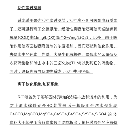
活性炭过滤器
系统采用
果壳活性炭
过滤器，活性炭不但可吸附电解质离
子，还可进行
离子交换吸附
。经
活性炭吸附
还可使高锰酸钾
耗
氧量
(COD)由15mg/L(O2)降至2~7mg/L(O2)，此外，由于
吸
附作用
使表面被吸附复制的浓度增加，因而还起到催化作用、
去除水中的色素、异味、大量生化有机物、降低水的
余氯
值及
农药污染物和除去水中的三
卤化物
(THM)以及其它的污染物。
同时，设备具有自我维护系统，运行费用很低。
离子软化系统/加药系统
R/O装置为了溶解固体形物的浓缩排放和淡水的利用，为
防止浓水端特别是RO装置最后一根膜组件浓水侧出现
CaCO3
,MgCO3,MgSO4,CaSO4,BaSO4,SrSO4,SiSO4的浓
度积大于其平衡溶解度常数而结晶析出，损坏膜原件的应有特