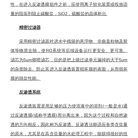
性，在进入
反渗透膜
组件之前，应使用离子软化装置或投放适
量的阻垢剂阻止碳酸盐，SiO2，硫酸盐的晶体析出.
精密过滤器
采用
精密过滤器
对进水中残留的
悬浮物
、非曲直粒物及胶
体等物质去除，使RO系统等后续设备运行更安全、更可靠。
滤芯为5um
熔喷滤芯
，目的是把上级过滤单元漏掉的大于5um
的杂质除去。防止其进入
反渗透装置
损坏膜的表面，从而损坏
膜的
脱盐
性能。
反渗透系统
反渗透装置
是用足够的压力使溶液中的溶剂(一般是水)通
过
反渗透膜
(或称
半透膜
)而分离出来，因为这个过程和自然渗
透的方向相反，因此称为
反渗透
。
反渗透法
能适应各类含盐量
的原水，尤其是在高含盐量的水处理工程中，能获得很好的技