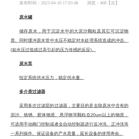
发布时间：
2023-04-10 17:03:48
浏览：
468
【次】
原水罐
储存原水，用于沉淀水中的大泥沙颗粒及其它可沉淀物
质。同时缓冲原水管中水压不稳定对水处理系统造成的冲击。
(如水压过低或过高引起的压力传感的反应)。
原水泵
恒定系统供水压力，稳定供水量。
多介质过滤器
采用多次
过滤层
的过滤器，主要目的是去除原水中含有的
泥沙、铁锈、胶体物质、悬浮物等颗粒在20um以上的物质，
可选用
手动阀门
控制或者全自动控制器进行
反冲洗
、正冲洗等
一系列操作。保证设备的产水质量，延长设备的使用寿命。