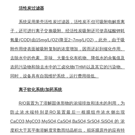
活性炭过滤器
系统采用
果壳活性炭
过滤器，活性炭不但可吸附电解质离
子，还可进行
离子交换吸附
。经
活性炭吸附
还可使高锰酸钾
耗
氧量
(COD)由15mg/L(O2)降至2~7mg/L(O2)，此外，由于
吸
附作用
使表面被吸附复制的浓度增加，因而还起到催化作用、
去除水中的色素、异味、大量生化有机物、降低水的
余氯
值及
农药污染物和除去水中的三
卤化物
(THM)以及其它的污染物。
同时，设备具有自我维护系统，运行费用很低。
离子软化系统/加药系统
R/O装置为了溶解固体形物的浓缩排放和淡水的利用，为
防止浓水端特别是RO装置最后一根膜组件浓水侧出现
CaCO3
,MgCO3,MgSO4,CaSO4,BaSO4,SrSO4,SiSO4的浓
度积大于其平衡溶解度常数而结晶析出，损坏膜原件的应有特