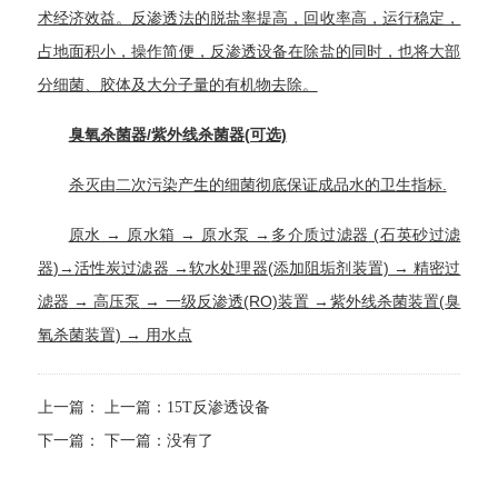
术经济效益。反渗透法的
脱盐率
提高，
回收率
高，运行稳定，
占地面积小，操作简便，反渗透设备在除盐的同时，也将大部
分细菌、胶体及大分子量的有机物去除。
臭氧杀菌器/紫外线杀菌器(可选)
杀灭由
二次污染
产生的细菌彻底保证成品水的卫生指标.
原水 → 原水箱 → 原水泵 →
多介质过滤器
(
石英砂过滤
器
)→
活性炭过滤器
→
软水
处理器(添加阻垢剂装置) →
精密过
滤器
→
高压泵
→ 一级
反渗透
(RO)装置 →紫外线杀菌装置(
臭
氧杀菌
装置) → 用水点
上一篇：
上一篇：
15T反渗透设备
下一篇：
下一篇：没有了