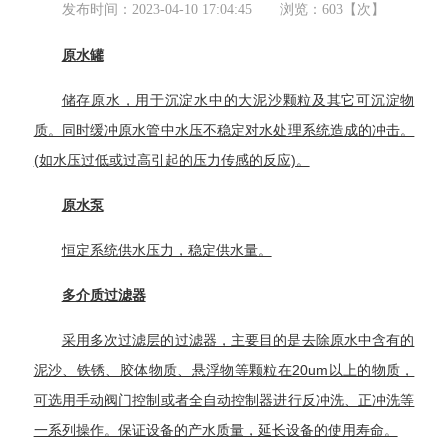
发布时间：
2023-04-10 17:04:45
浏览：
603
【次】
原水罐
储存原水，用于沉淀水中的大泥沙颗粒及其它可沉淀物
质。同时缓冲原水管中水压不稳定对水处理系统造成的冲击。
(如水压过低或过高引起的压力传感的反应)。
原水泵
恒定系统供水压力，稳定供水量。
多介质过滤器
采用多次
过滤层
的过滤器，主要目的是去除原水中含有的
泥沙、铁锈、胶体物质、悬浮物等颗粒在20um以上的物质，
可选用
手动阀门
控制或者全自动控制器进行
反冲洗
、正冲洗等
一系列操作。保证设备的产水质量，延长设备的使用寿命。