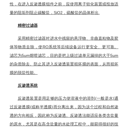
性，在进入
反渗透膜
组件之前，应使用离子软化装置或投放适
量的阻垢剂阻止碳酸盐，SiO2，硫酸盐的晶体析出.
精密过滤器
采用
精密过滤器
对进水中残留的
悬浮物
、非曲直粒物及胶
体等物质去除，使RO系统等后续设备运行更安全、更可靠。
滤芯为5um
熔喷滤芯
，目的是把上级过滤单元漏掉的大于5um
的杂质除去。防止其进入
反渗透装置
损坏膜的表面，从而损坏
膜的
脱盐
性能。
反渗透系统
反渗透装置
是用足够的压力使溶液中的溶剂(一般是水)通
过
反渗透膜
(或称
半透膜
)而分离出来，因为这个过程和自然渗
透的方向相反，因此称为
反渗透
。
反渗透法
能适应各类含盐量
的原水，尤其是在高含盐量的水处理工程中，能获得很好的技